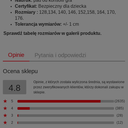
Nadruk:
pad od konsoli/ gra
Certyfikat:
Bezpieczny dla dziecka
Rozmiary :
128,134, 140, 146, 152,158, 164, 170,
176.
Tolerancja wymiarów:
+/- 1 cm
Sprawdź tabelę rozmiarów w galerii produktu.
Opinie
Pytania i odpowiedzi
Ocena sklepu
Opinie, z których została wyliczona średnia, są wystawione
4.8
przez zweryfikowanych klientów, którzy dokonali zakupu w
sklepie.
5
(2635)
4
(385)
3
(28)
2
(12)