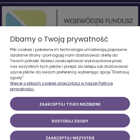
Dbamy o Twoją prywatność
Pliki cookies i pokrewne im technologie umożliwiają poprawne
działanie strony i pomagają nam dostosować ofertę do
Twoich potrzeb. Możesz zaakceptować wykorzystanie przez
Firma zrealizowała projekt pn. "Termomodernizacja budynku
nas wszystkich tych plików i przejść do sklepu lub dostosować
produkcyjnego - etap I - częściowa wymiana stolarki okiennej oraz
użycie plików do swoich preferencji, wybierając opcję "Dostosuj
montaż odnawialnego źródła energii elektrycznej".
zgody".
Całkowita wartość zadania wynosiła 133 548 PLN, dofinansowana
Więcej o plikach cookies przeczytasz w naszej Polityce
została ze środków Wojewódzkiego Funduszu Ochrony Środowiska i
prywatności.
Gospodarki Wodnej w Łodzi
w ramach umowy pożyczki w wys. 133 548 PLN.
www.wfosigw.lodz.pl
ZAAKCEPTUJ TYLKO NIEZBĘDNE
Marcinkowski 2025 - Z.U.P. Witold Marcinkowski, ul. Mickiewicza 6, 98-200
DOSTOSUJ ZGODY
Sieradz
ZAAKCEPTUJ WSZYSTKIE