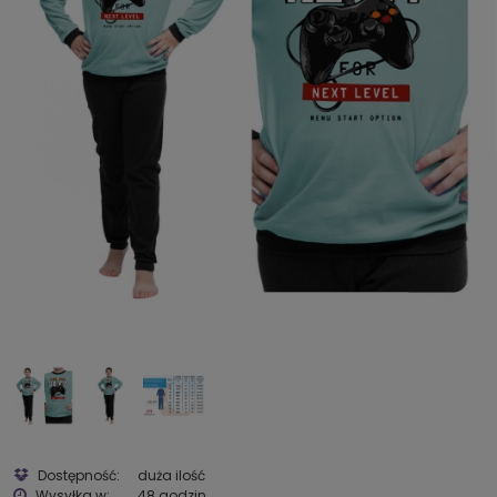
Dostępność:
duża ilość
Wysyłka w:
48 godzin