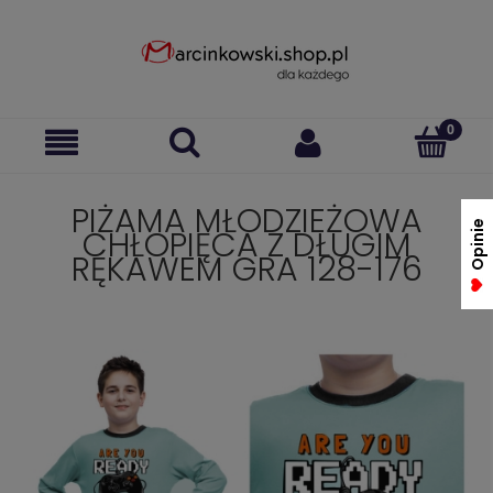
PIŻAMA MŁODZIEŻOWA
Opinie
CHŁOPIĘCA Z DŁUGIM
RĘKAWEM GRA 128-176