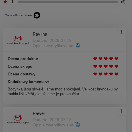
1
(6)
Pavlína
Dodano: 2026-07-19
Opinia zweryfikowana
Ocena produktu:
Ocena sklepu:
Ocena dostawy:
Dodatkowy komentarz:
Bodynka jsou skvělé, jsme moc spokojeni. Velikost bryndaku by
mohla být větší,ale užijeme je pro vnučku.
Paweł
Dodano: 2026-07-18
Opinia zweryfikowana