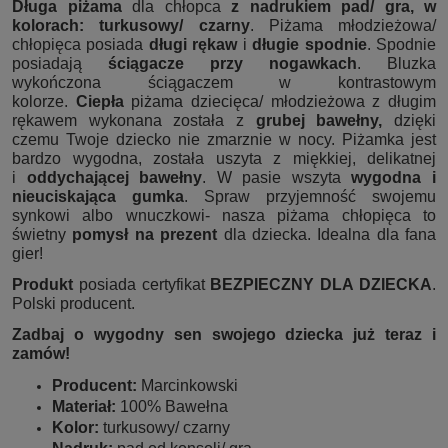
Długa piżama
dla chłopca
z nadrukiem pad/ gra, w
kolorach: turkusowy/ czarny
. Piżama młodzieżowa/
chłopięca posiada
długi rękaw
i
długie spodnie
. Spodnie
posiadają
ściągacze przy nogawkach
. Bluzka
wykończona ściągaczem
w kontrastowym
kolorze.
Ciepła
piżama dziecięca/ młodzieżowa z długim
rękawem wykonana została z
grubej bawełny,
dzięki
czemu Twoje dziecko nie zmarznie w nocy. Piżamka jest
bardzo wygodna, została uszyta z miękkiej, delikatnej
i
oddychającej bawełny
. W pasie wszyta
wygodna i
nieuciskająca gumka
. Spraw przyjemność swojemu
synkowi albo wnuczkowi- nasza piżama chłopięca to
świetny
pomysł na prezent
dla dziecka. Idealna dla fana
gier!
Produkt
posiada certyfikat
BEZPIECZNY DLA DZIECKA
.
Polski producent.
Zadbaj o wygodny sen swojego dziecka już teraz i
zamów!
Producent:
Marcinkowski
Materiał:
100% Bawełna
Kolor:
turkusowy/ czarny