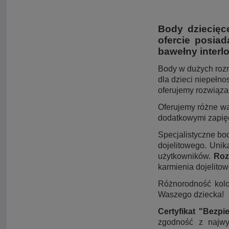
Body dziecięc
ofercie posia
bawełny interl
Body w dużych rozm
dla dzieci niepełn
oferujemy rozwiązan
Oferujemy różne w
dodatkowymi zapięc
Specjalistyczne bo
dojelitowego. Unik
użytkowników.
Roz
karmienia dojelitow
Różnorodność kolo
Waszego dziecka!
Certyfikat "Bezpi
zgodność z najwy