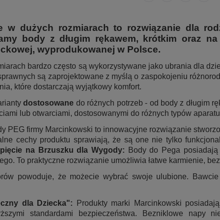
e w dużych rozmiarach to rozwiązanie dla rod
damy body z długim rękawem, krótkim oraz n
ockowej, wyprodukowanej w Polsce.
iarach bardzo często są wykorzystywane jako ubrania dla dzi
osprawnych są zaprojektowane z myślą o zaspokojeniu różnoro
ia, które dostarczają wyjątkowy komfort.
arianty
dostosowane
do różnych potrzeb - od body z długim r
iami lub otwarciami, dostosowanymi do różnych typów aparat
dy PEG firmy Marcinkowski to innowacyjne rozwiązanie stworzo
alne cechy produktu sprawiają, że są one nie tylko funkcjon
pięcie na Brzuszku dla Wygody:
Body do Pega posiadają r
ego. To praktyczne rozwiązanie umożliwia łatwe karmienie, bez
rów powoduje, że możecie wybrać swoje ulubione. Bawcie 
eczny dla Dziecka":
Produkty marki Marcinkowski posiadają 
ższymi standardami bezpieczeństwa. Bezniklowe napy nie