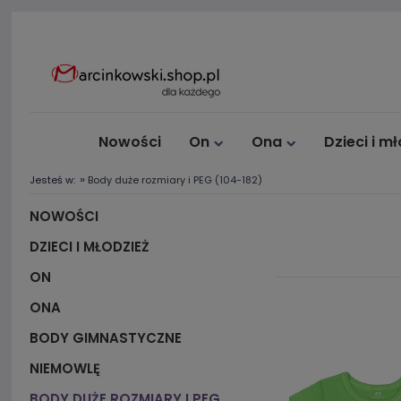
Nowości
On
Ona
Dzieci i m
»
Jesteś w:
Body duże rozmiary i PEG (104-182)
NOWOŚCI
DZIECI I MŁODZIEŻ
ON
ONA
BODY GIMNASTYCZNE
NIEMOWLĘ
BODY DUŻE ROZMIARY I PEG