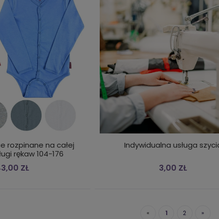
e rozpinane na całej
Indywidualna usługa szyci
ługi rękaw 104-176
3,00 ZŁ
3,00 ZŁ
«
1
2
»