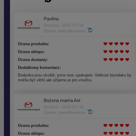
Pavlína
Dodano: 2026-07-19
Opinia zweryfikowana
Ocena produktu:
Ocena sklepu:
Ocena dostawy:
Dodatkowy komentarz:
Bodynka jsou skvělé, jsme moc spokojeni. Velikost bryndaku by
mohla být větší,ale užijeme je pro vnučku.
Bożena mama Ani
Dodano: 2026-07-10
Opinia zweryfikowana
Ocena produktu:
Ocena sklepu: