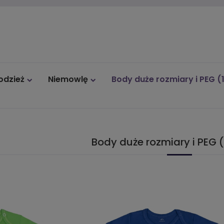
łodzież
Niemowlę
Body duże rozmiary i PEG (
Body gimnastyczne
Outlet
Body duże rozmiary i PEG 