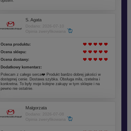
opisem.
S. Agata
Dodano: 2026-07-10
Opinia zweryfikowana
Ocena produktu:
Ocena sklepu:
Ocena dostawy:
Dodatkowy komentarz:
Polecam z całego serca❤️ Produkt bardzo dobrej jakości w
dostępnej cenie. Dostawa szybka. Obsługa miła, rzetelna i
konkretna. To były moje kolejne zakupy w tym sklepie i na
pewno nie ostatnie.
Malgorzata
Dodano: 2026-07-08
Opinia zweryfikowana