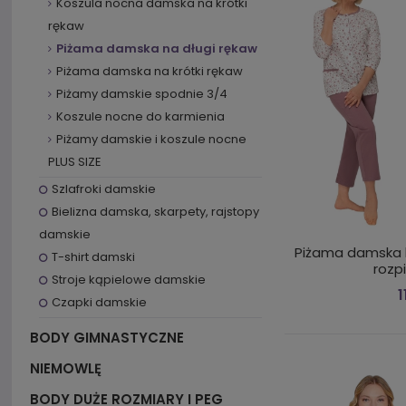
Koszula nocna damska na krótki
rękaw
Piżama damska na długi rękaw
Piżama damska na krótki rękaw
Piżamy damskie spodnie 3/4
Koszule nocne do karmienia
Piżamy damskie i koszule nocne
PLUS SIZE
Szlafroki damskie
Bielizna damska, skarpety, rajstopy
damskie
Piżama damska 
T-shirt damski
rozp
Stroje kąpielowe damskie
1
Czapki damskie
BODY GIMNASTYCZNE
NIEMOWLĘ
BODY DUŻE ROZMIARY I PEG