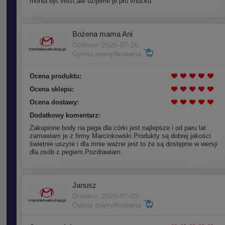
mohla být větší,ale užijeme je pro vnučku.
Bożena mama Ani
Dodano: 2026-07-10
Opinia zweryfikowana
Ocena produktu:
Ocena sklepu:
Ocena dostawy:
Dodatkowy komentarz:
Zakupione body na pega dla córki jest najlepsze i od paru lat
zamawiam je z firmy Marcinkowski.Produkty są dobrej jakości
świetnie uszyte i dla mnie ważne jest to że są dostępne w wersji
dla osób z pegiem.Pozdrawiam.
Janusz
Dodano: 2026-07-09
Opinia zweryfikowana