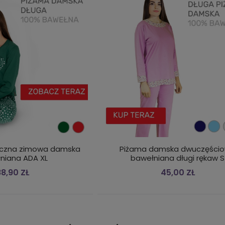
eczna zimowa damska
Piżama damska dwuczęści
niana ADA XL
bawełniana długi rękaw S
88,90 ZŁ
45,00 ZŁ