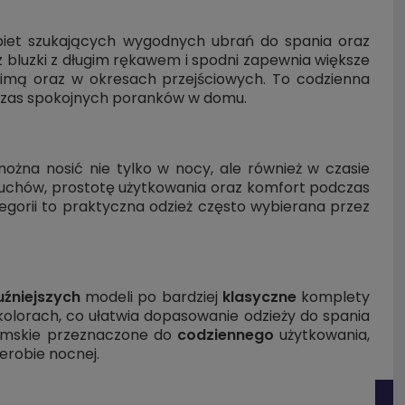
biet szukających wygodnych ubrań do spania oraz
bluzki z długim rękawem i spodni zapewnia większe
 zimą oraz w okresach przejściowych. To codzienna
odczas spokojnych poranków w domu.
żna nosić nie tylko w nocy, ale również w czasie
uchów, prostotę użytkowania oraz komfort podczas
gorii to praktyczna odzież często wybierana przez
uźniejszych
modeli po bardziej
klasyczne
komplety
kolorach, co ułatwia dopasowanie odzieży do spania
 damskie przeznaczone do
codziennego
użytkowania,
erobie nocnej.