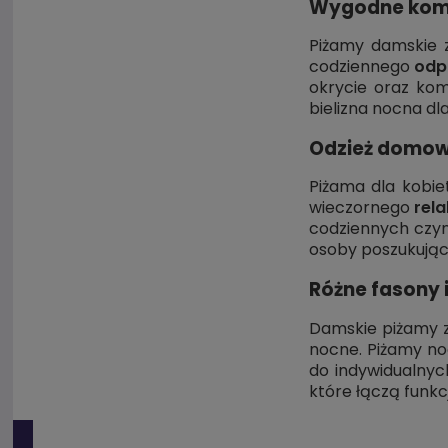
Wygodne kompl
Piżamy damskie
codziennego
odp
okrycie oraz kom
bielizna nocna dl
Odzież domowa
Piżama dla kobie
wieczornego
rel
codziennych czy
osoby poszukując
Różne fasony 
Damskie piżamy 
nocne. Piżamy no
do indywidualnyc
które łączą funk