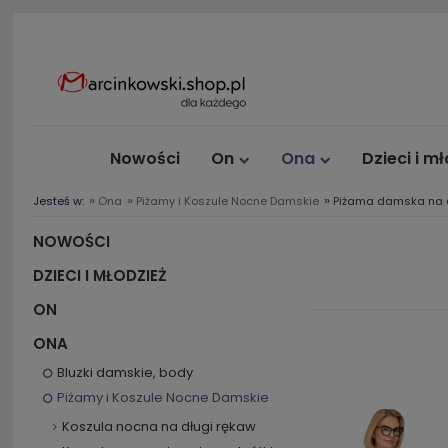
Nowości
On
Ona
Dzieci i m
»
»
»
Jesteś w:
Ona
Piżamy i Koszule Nocne Damskie
Piżama damska na 
NOWOŚCI
DZIECI I MŁODZIEŻ
ON
ONA
Bluzki damskie, body
Piżamy i Koszule Nocne Damskie
Koszula nocna na długi rękaw