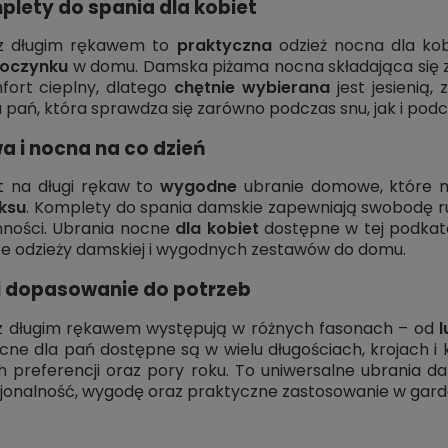
ety do spania dla kobiet
 z długim rękawem to
praktyczna
odzież nocna dla ko
oczynku
w domu. Damska piżama nocna składająca się z 
fort cieplny, dlatego
chętnie wybierana
jest jesienią,
a pań, która sprawdza się zarówno podczas snu, jak i p
 i nocna na co dzień
t na długi rękaw to
wygodne
ubranie domowe, które mo
aksu
. Komplety do spania damskie zapewniają swobodę r
nności. Ubrania nocne
dla kobiet
dostępne w tej podkate
e odzieży damskiej i wygodnych zestawów do domu.
i dopasowanie do potrzeb
z długim rękawem występują w różnych fasonach – od
l
cne dla pań dostępne są w wielu długościach, krojach i 
h preferencji oraz pory roku. To uniwersalne ubrania
cjonalność, wygodę oraz praktyczne zastosowanie w gard