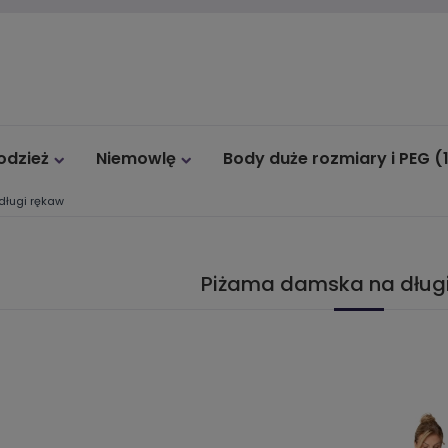
łodzież
Niemowlę
Body duże rozmiary i PEG (
długi rękaw
Body gimnastyczne
Outlet
Piżama damska na dług