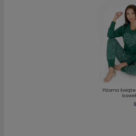
Piżama świąt
baweł