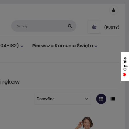
(PUSTY)
104-182)
Pierwsza Komunia Święta
Opinie
i rękaw