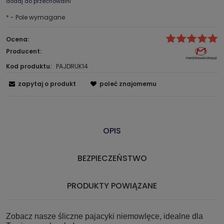
dodaj do przechowalni
*
- Pole wymagane
Ocena:
Producent:
Kod produktu:
PAJDRUK14
zapytaj o produkt
poleć znajomemu
OPIS
BEZPIECZEŃSTWO
PRODUKTY POWIĄZANE
Zobacz nasze śliczne pajacyki niemowlęce, idealne dla