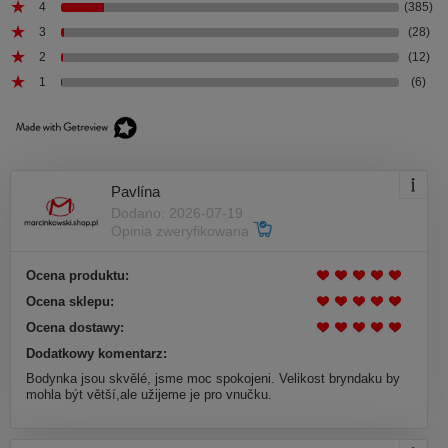
4
(385)
3
(28)
2
(12)
1
(6)
Pavlína
Dodano: 2026-07-19
Opinia zweryfikowana
Ocena produktu:
Ocena sklepu:
Ocena dostawy:
Dodatkowy komentarz:
Bodynka jsou skvělé, jsme moc spokojeni. Velikost bryndaku by
mohla být větší,ale užijeme je pro vnučku.