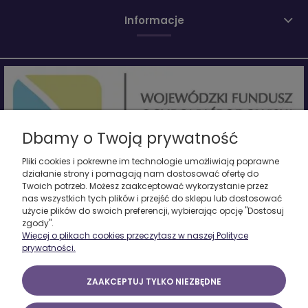
Informacje
Dbamy o Twoją prywatność
Pliki cookies i pokrewne im technologie umożliwiają poprawne
działanie strony i pomagają nam dostosować ofertę do
Twoich potrzeb. Możesz zaakceptować wykorzystanie przez
Firma zrealizowała projekt pn. "Termomodernizacja budynku
nas wszystkich tych plików i przejść do sklepu lub dostosować
produkcyjnego - etap I - częściowa wymiana stolarki okiennej oraz
użycie plików do swoich preferencji, wybierając opcję "Dostosuj
montaż odnawialnego źródła energii elektrycznej".
zgody".
Całkowita wartość zadania wynosiła 133 548 PLN, dofinansowana
Więcej o plikach cookies przeczytasz w naszej Polityce
została ze środków Wojewódzkiego Funduszu Ochrony Środowiska i
prywatności.
Gospodarki Wodnej w Łodzi
w ramach umowy pożyczki w wys. 133 548 PLN.
www.wfosigw.lodz.pl
ZAAKCEPTUJ TYLKO NIEZBĘDNE