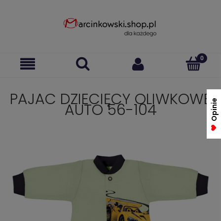
PAJAC DZIECIĘCY OLIWKOWE
Opinie
AUTO 56-104