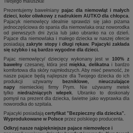
Twojego maluszka!
Prezentujemy bawełniany
pajac dla niemowląt i małych
dzieci,
kolor oliwkowy z nadrukiem AUTKO dla chłopca
.
Pajacyk niemowlęcy idealnie sprawdzi się jako piżama
jednoczęściowa do spania dla niemowlaka oraz noworodka
od pierwszych dni życia lub jako ubranko na co dzień.
Pajace dla niemowlaka i małego dziecka w naszej ofercie
posiadają
zakryte stopy i długi rękaw. Pajacyki zakłada
się szybko i są bardzo wygodne dla dzieci.
Pajac niemowlęcy/ dziecięcy wykonany jest w
100% z
bawełny
czesanej, która jest
miękka, delikatna
i bardzo
komfortowa dla skóry najmłodszych. Aby mieć pewność, że
nasze pajace będą najlepsze dla Twojego dziecka do ich
produkcji używamy
bezniklowe, nieuczulające
napy
niemieckiej firmy Prym. Nie używamy metek
tylko
niedrażniących wlepek
. Ubranko to doskonały
pomysł na prezent dla dziecka, świetne jako wyprawka dla
noworodka do szpitala.
Pajacyki posiadają
certyfikat "Bezpieczny dla dziecka".
Wyprodukowane w Polsce
przez polskiego producenta.
Odkryj nasze najpiękniejsze pajace niemowlęce i