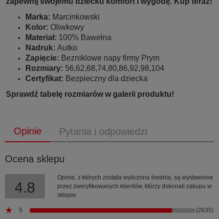
zapewnij swojemu dziecku komfort i wygodę. Kup teraz!
Marka:
Marcinkowski
Kolor:
Oliwkowy
Materiał:
100% Bawełna
Nadruk:
Autko
Zapięcie:
Bezniklowe napy firmy Prym
Rozmiary:
56,62,68,74,80,86,92,98,104
Certyfikat:
Bezpieczny dla dziecka
Sprawdź tabelę rozmiarów w galerii produktu!
Opinie
Pytania i odpowiedzi
Ocena sklepu
Opinie, z których została wyliczona średnia, są wystawione
4.8
przez zweryfikowanych klientów, którzy dokonali zakupu w
sklepie.
5
(2635)