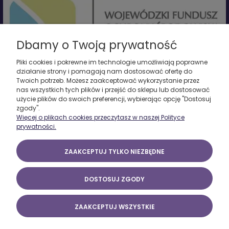
Dbamy o Twoją prywatność
Pliki cookies i pokrewne im technologie umożliwiają poprawne
działanie strony i pomagają nam dostosować ofertę do
Twoich potrzeb. Możesz zaakceptować wykorzystanie przez
Firma zrealizowała projekt pn. "Termomodernizacja budynku
nas wszystkich tych plików i przejść do sklepu lub dostosować
produkcyjnego - etap I - częściowa wymiana stolarki okiennej oraz
użycie plików do swoich preferencji, wybierając opcję "Dostosuj
montaż odnawialnego źródła energii elektrycznej".
zgody".
Całkowita wartość zadania wynosiła 133 548 PLN, dofinansowana
Więcej o plikach cookies przeczytasz w naszej Polityce
została ze środków Wojewódzkiego Funduszu Ochrony Środowiska i
prywatności.
Gospodarki Wodnej w Łodzi
w ramach umowy pożyczki w wys. 133 548 PLN.
www.wfosigw.lodz.pl
ZAAKCEPTUJ TYLKO NIEZBĘDNE
Marcinkowski 2025 - Z.U.P. Witold Marcinkowski, ul. Mickiewicza 6, 98-200
DOSTOSUJ ZGODY
Sieradz
ZAAKCEPTUJ WSZYSTKIE