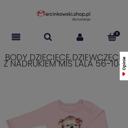
BODY DZIECIĘCE DZIEWCZĘCE
Opinie
Z NADRUKIEM MIŚ LALA 56-104