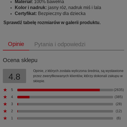
Materiał:
100% bawełna
Kolor i nadruk:
jasny róż, nadruk miś i lala
Certyfikat:
Bezpieczny dla dziecka
Sprawdź tabelę rozmiarów w galerii produktu.
Opinie
Pytania i odpowiedzi
Ocena sklepu
Opinie, z których została wyliczona średnia, są wystawione
4.8
przez zweryfikowanych klientów, którzy dokonali zakupu w
sklepie.
5
(2635)
4
(385)
3
(28)
2
(12)
1
(6)