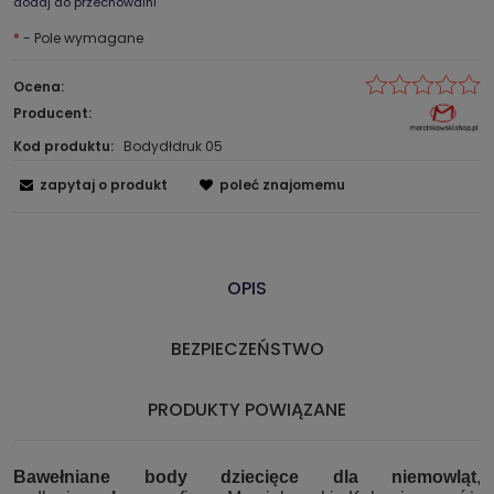
dodaj do przechowalni
*
- Pole wymagane
Ocena:
Producent:
Kod produktu:
Bodydłdruk 05
zapytaj o produkt
poleć znajomemu
OPIS
BEZPIECZEŃSTWO
PRODUKTY POWIĄZANE
Bawełniane body dziecięce dla niemowląt
,