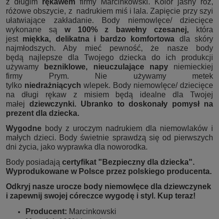
z długim
rękawem
firmy Marcinkowski. Kolor jasny róż,
różowe obszycie, z nadrukiem miś i lala. Zapięcie przy szyi
ułatwiające zakładanie. Body niemowlęce/ dziecięce
wykonane są
w 100% z bawełny czesanej,
która
jest
miękka, delikatna i bardzo komfortowa
dla skóry
najmłodszych. Aby mieć pewność, że nasze body
będą najlepsze dla Twojego dziecka do ich produkcji
używamy
bezniklowe, nieuczulające napy
niemieckiej
firmy Prym. Nie używamy metek
tylko
niedrażniących
wlepek. Body niemowlęce/ dziecięce
na długi rękaw z misiem będą idealne dla Twojej
małej
dziewczynki. Ubranko to doskonały pomysł na
prezent dla dziecka.
Wygodne
body z uroczym nadrukiem dla niemowlaków i
małych dzieci. Body świetnie sprawdzą się od pierwszych
dni życia, jako wyprawka dla noworodka.
Body posiadają
certyfikat "Bezpieczny dla dziecka".
Wyprodukowane w Polsce przez polskiego producenta.
Odkryj nasze urocze body niemowlęce dla dziewczynek
i zapewnij swojej córeczce wygodę i styl. Kup teraz!
Producent:
Marcinkowski