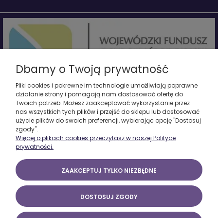
Dbamy o Twoją prywatność
Pliki cookies i pokrewne im technologie umożliwiają poprawne
działanie strony i pomagają nam dostosować ofertę do
Twoich potrzeb. Możesz zaakceptować wykorzystanie przez
Firma zrealizowała projekt pn. "Termomodernizacja budynku
nas wszystkich tych plików i przejść do sklepu lub dostosować
produkcyjnego - etap I - częściowa wymiana stolarki okiennej oraz
użycie plików do swoich preferencji, wybierając opcję "Dostosuj
montaż odnawialnego źródła energii elektrycznej".
zgody".
Całkowita wartość zadania wynosiła 133 548 PLN, dofinansowana
Więcej o plikach cookies przeczytasz w naszej Polityce
została ze środków Wojewódzkiego Funduszu Ochrony Środowiska i
prywatności.
Gospodarki Wodnej w Łodzi
w ramach umowy pożyczki w wys. 133 548 PLN.
www.wfosigw.lodz.pl
ZAAKCEPTUJ TYLKO NIEZBĘDNE
Marcinkowski 2025 - Z.U.P. Witold Marcinkowski, ul. Mickiewicza 6, 98-200
DOSTOSUJ ZGODY
Sieradz